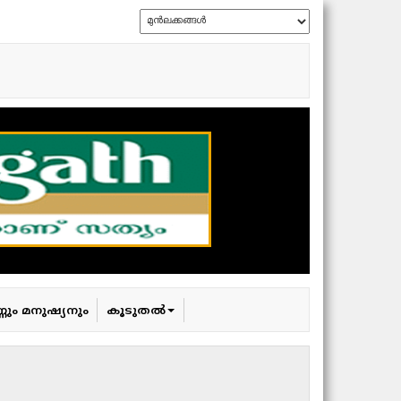
്ണും മനുഷ്യനും
കൂടുതൽ