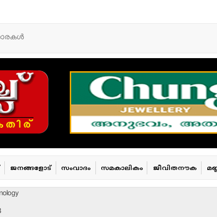
താരകള്‍
ജനങ്ങളോട്
സംവാദം
സമകാലികം
ജീവിതനൗക
മണ
nology
8