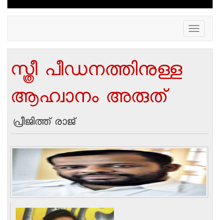
Toggle
navigation
സ്ത്രീ പീഡനത്തിനുള്ള
ആഹ്വാനം അരുത്
പ്രീജിത്ത് രാജ്