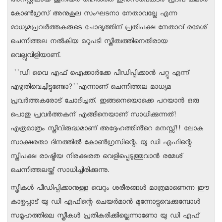
അറസ്റ്റിലായ ജൂനിയർ ഹെൽത്ത് ഇൻസ്‌‌പെക്‌ടർ പ്രദീപ് കുമാർ
കോൺഗ്രസ് അനുകൂല സംഘടനാ നേതാവല്ലേ എന്ന
മാധ്യമപ്രവർത്തകരുടെ ചോദ്യത്തിന് പ്രതിപക്ഷ നേതാവ് രമേശ്
ചെന്നിത്തല നൽകിയ മറുപടി സ്ത്രീത്വത്തിനെതിരായ
വെല്ലുവിളിയാണ്.
''ഡി വൈ എഫ്‌ ഐക്കാർക്കേ പീഡിപ്പിക്കാൻ പറ്റൂ എന്ന്
എഴുതിവെച്ചിട്ടുണ്ടോ?''എന്നാണ് ചെന്നിത്തല മാധ്യമ
പ്രവർത്തകരോട് ചോദിച്ചത്. ഇങ്ങനെയൊക്കെ പറയാൻ ഒരു
പൊതു പ്രവർത്തകന് എങ്ങിനെയാണ് സാധിക്കുന്നത്!
എത്രമാത്രം സ്ത്രീവിരുദ്ധമാണ് അദ്ദേഹത്തിൻ്റെ മനസ്സ്!! ലോക
സാക്ഷരതാ ദിനത്തിൽ കോൺഗ്രസിന്റെ, യു ഡി എഫിന്റെ
സ്ത്രീപക്ഷ രാഷ്ട്രീയ നിരക്ഷരത വെളിപ്പെടുത്തുവാൻ രമേശ്
ചെന്നിത്തലയ്ക്ക് സാധിച്ചിരിക്കുന്നു.
സ്ത്രീകൾ പീഡിപ്പിക്കാനുള്ള വെറും ശരീരങ്ങൾ മാത്രമാണെന്ന ഈ
കാഴ്ചപ്പാട് യു ഡി എഫിന്റെ ചെയർമാൻ മുന്നോട്ടുവെക്കുമ്പോൾ
സമൂഹത്തിലെ സ്ത്രീകൾ പ്രതികരിക്കില്ലെന്നാണോ യു ഡി എഫ്