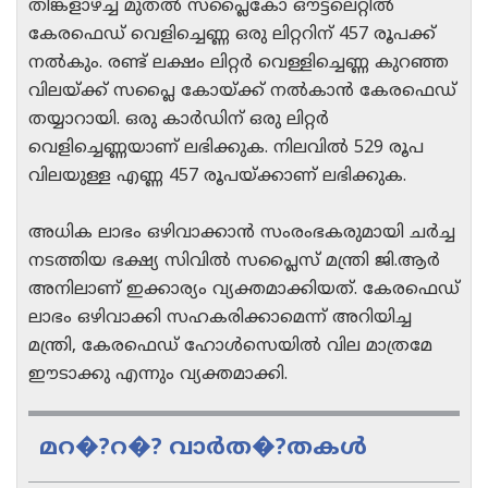
തിങ്കളാഴ്ച്ച മുതൽ സപ്ലൈകോ ഔട്ട്‍ലെറ്റിൽ
കേരഫെഡ് വെളിച്ചെണ്ണ ഒരു ലിറ്ററിന് 457 രൂപക്ക്
നൽകും. രണ്ട് ലക്ഷം ലിറ്റർ വെള്ളിച്ചെണ്ണ കുറഞ്ഞ
വിലയ്ക്ക് സപ്ലൈ കോയ്ക്ക് നൽകാൻ കേരഫെഡ്
തയ്യാറായി. ഒരു കാർഡിന് ഒരു ലിറ്റർ
വെളിച്ചെണ്ണയാണ് ലഭിക്കുക. നിലവിൽ 529 രൂപ
വിലയുള്ള എണ്ണ 457 രൂപയ്ക്കാണ് ലഭിക്കുക.
അധിക ലാഭം ഒഴിവാക്കാൻ സംരംഭകരുമായി ചർച്ച
നടത്തിയ ഭക്ഷ്യ സിവിൽ സപ്ലൈസ് മന്ത്രി ജി.ആർ
അനിലാണ് ഇക്കാര്യം വ്യക്തമാക്കിയത്. കേരഫെഡ്
ലാഭം ഒഴിവാക്കി സഹകരിക്കാമെന്ന് അറിയിച്ച
മന്ത്രി, കേരഫെഡ് ഹോൾസെയിൽ വില മാത്രമേ
ഈടാക്കു എന്നും വ്യക്തമാക്കി.
മറ�?റ�? വാർത�?തകൾ