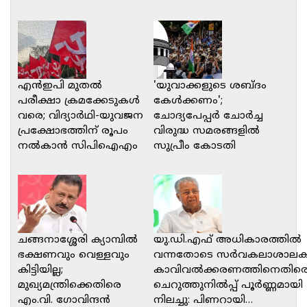
എൻഇപി മുതൽ
'യുവാക്കളുടെ ശബ്ദം
പരീക്ഷാ ക്രമക്കേടുകൾ
കേൾക്കണം';
വരെ; വിദ്യാർഥി-യുവജന
ചോദ്യപേപ്പർ ചോർച്ച
പ്രക്ഷോഭത്തിന് രൂപം
വിരുദ്ധ സമരങ്ങളിൽ
നൽകാൻ സിപിഐഎം
സുപ്രീം കോടതി
ചങ്ങനാശ്ശേരി ക്യാമ്പിൽ
യു.ഡി.എഫ് അധികാരത്തിൽ
ഭക്ഷണവും വെള്ളവും
വന്നതോടെ സർവകലാശാലക
കിട്ടിയില്ല;
കാവിവൽക്കരണത്തിനെതിരെ
മുഖ്യമന്ത്രിക്കെതിരെ
ചെറുത്തുനിൽപ്പ് പൂർണ്ണമായി
എം.വി. ഗോവിന്ദൻ
നിലച്ചു: പിണറായി…