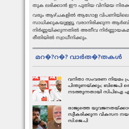
തുക ലഭിക്കാൻ ഈ പുതിയ വിനിമയ നിരക
വരും ആഴ്ചകളിൽ ആഗോള വിപണിയിലെ പ്രതി
സാധിക്കുകയുള്ളൂ. വരാനിരിക്കുന്ന ആർബ
നിർണ്ണയിക്കുന്നതിൽ അതീവ നിർണ്ണായകമാ
രീതിയിൽ സ്വാധീനിക്കും.
മറ�?റ�? വാർത�?തകൾ
വനിതാ സംവരണ നിയമം പ്ര
പിന്തുണയ്ക്കും; ബിജെപി ത
നടത്തുന്നതായി സിപിഐ 
രാജ്യത്തെ യുവജനതയ്ക്കാ
സ്വീകരിക്കുന്ന വികസന നയ
സി.ജെ.പി