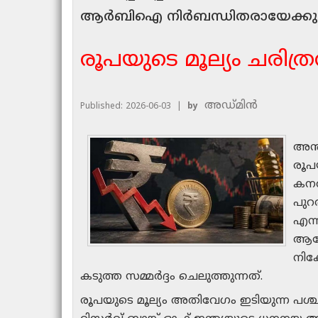
ആർബിഐ നിർബന്ധിതരായേക്കു
രൂപയുടെ മൂല്യം ചരിത്ര
അഡ്മിൻ
Published: 2026-06-03 |
by
അന്
രൂപയ
കനത്
പുറ
എന്
ആഗോ
നിക
കടുത്ത സമ്മർദ്ദം ചെലുത്തുന്നത്.
രൂപയുടെ മൂല്യം അതിവേഗം ഇടിയുന്ന പശ