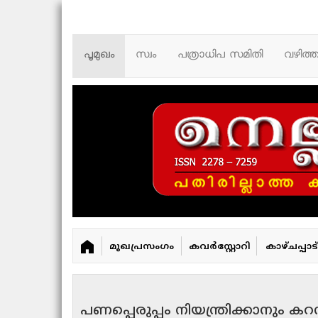
പൂമുഖം
സ്വം
പത്രാധിപ സമിതി
വഴിത്
മുഖപ്രസംഗം
കവർ‌സ്റ്റോറി
കാഴ്ചപ്പാട്
പണപ്പെരുപ്പം നിയന്ത്രിക്കാനും