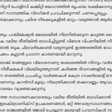
അവലോകന യോഗത്തെ നോക്കിക്കാണുന്നത്. റിസർവ് ബാങ്
റ്ററി പോളിസി കമ്മിറ്റി യോഗത്തിൽ രൂപയെ രക്ഷിക്കാനു
സാമ്പത്തിക വിദഗ്ദ്ധർ പ്രവചിക്കുന്നത്. പണപ്പെരുപ്പം
ഷിതമാക്കാനും പലിശ നിരക്കുകളിൽ മാറ്റം വരുത്താൻ 
ും പശ്ചിമേഷ്യൻ മേഖലയിൽ നിലനിൽക്കുന്ന കടുത്ത
യ രീതിയിൽ ബാധിച്ചിട്ടുണ്ട്. വിദേശ വിപണിയിൽ നി
ടുതൽ തുക ചിലവഴിക്കേണ്ടി വരുന്നുണ്ട്. ഇത്തരത്തിൽ ഡോ
്കം കൂട്ടാൻ പ്രധാന കാരണമായി മാറുന്നു.
വ് ബാങ്ക് തങ്ങളുടെ വിദേശനാണ്യ ശേഖരത്തിൽ നിന്
പണി നിരീക്ഷകർ വിലയിരുത്തുന്നത്. കഴിഞ്ഞ ദിവസങ്ങള
 തരത്തിൽ പ്രചരിച്ച വാർത്തകൾ കേന്ദ്ര ഗവൺമെന്റ് ഔദ്
രമാണെന്നും കറൻസി മൂല്യം നിയന്ത്രിക്കാൻ തക്കവണ്ണം
യം വ്യക്തമാക്കുന്നു.
ജ്യത്തെ സാധാരണക്കാരെയും വലിയ രീതിയിൽ ബാധിക്കാൻ സാ
, ഇലക്ട്രോണിക്സ് ഉപകരണങ്ങൾ, മറ്റ് അവശ്യസാധനങ്ങ
ദേശ രാജ്യങ്ങളിൽ ജോലി ചെയ്യുന്ന മലയാളി പ്രവാസികൾ 