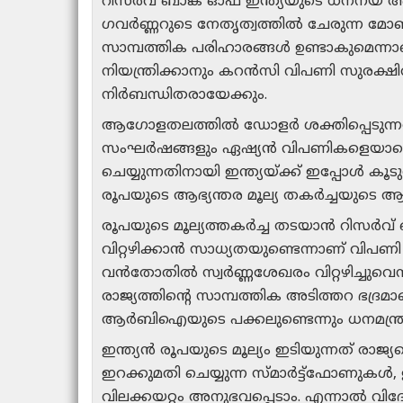
റിസർവ് ബാങ്ക് ഓഫ് ഇന്ത്യയുടെ ധനനയ 
ഗവർണ്ണറുടെ നേതൃത്വത്തിൽ ചേരുന്ന മോണി
സാമ്പത്തിക പരിഹാരങ്ങൾ ഉണ്ടാകുമെന്നാണ് 
നിയന്ത്രിക്കാനും കറൻസി വിപണി സുരക്
നിർബന്ധിതരായേക്കും.
ആഗോളതലത്തിൽ ഡോളർ ശക്തിപ്പെടുന്നത
സംഘർഷങ്ങളും ഏഷ്യൻ വിപണികളെയാകെ വലി
ചെയ്യുന്നതിനായി ഇന്ത്യയ്ക്ക് ഇപ്പോൾ കൂ
രൂപയുടെ ആഭ്യന്തര മൂല്യ തകർച്ചയുടെ ആക
രൂപയുടെ മൂല്യത്തകർച്ച തടയാൻ റിസർ
വിറ്റഴിക്കാൻ സാധ്യതയുണ്ടെന്നാണ് വി
വൻതോതിൽ സ്വർണ്ണശേഖരം വിറ്റഴിച്ചുവെന്ന
രാജ്യത്തിന്റെ സാമ്പത്തിക അടിത്തറ ഭദ്
ആർബിഐയുടെ പക്കലുണ്ടെന്നും ധനമന്ത്രാല
ഇന്ത്യൻ രൂപയുടെ മൂല്യം ഇടിയുന്നത് രാ
ഇറക്കുമതി ചെയ്യുന്ന സ്മാർട്ട്ഫോണുകൾ
വിലക്കയറ്റം അനുഭവപ്പെടാം. എന്നാൽ വി