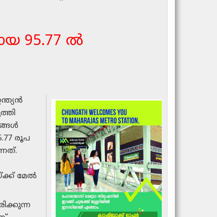
കായ 95.77 ൽ
്ത്യൻ
ത്തി
രങ്ങൾ
.77 രൂപ
നത്.
ക്ക് മേൽ
ക്കുന്ന