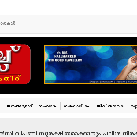
താരകള്‍
ജനങ്ങളോട്
സംവാദം
സമകാലികം
ജീവിതനൗക
മണ
 കറൻസി വിപണി സുരക്ഷിതമാക്കാനും പലിശ നിരക