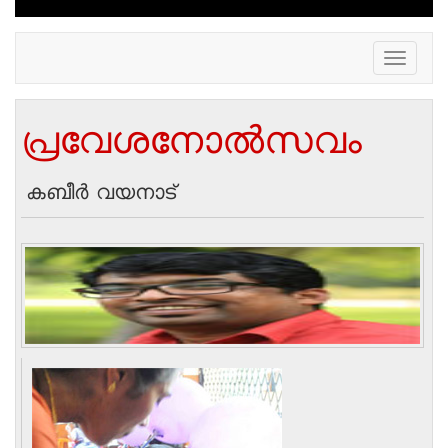
Toggle
navigation
പ്രവേശനോല്‍സവം
കബീര്‍ വയനാട്