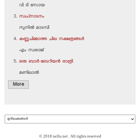
വി ടി സോയ
സ്വപ്‌നാടനം
സുനില്‍ മാടമ്പി
കണ്ണുചിമ്മാത്ത ചില നക്ഷത്രങ്ങള്‍
എം സ്വരാജ്
ഒരു ബാര്‍-ബേറിയന്‍ രാത്രി
മണിലാല്‍
More
© 2018 nellu.net . All rights reserved