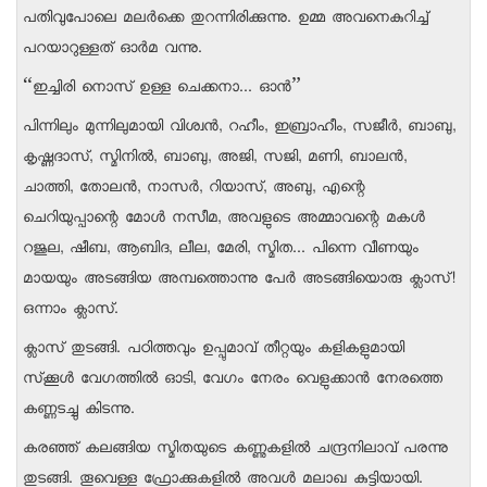
പതിവുപോലെ മലര്‍ക്കെ തുറന്നിരിക്കുന്നു. ഉമ്മ അവനെകുറിച്ച്
പറയാറുള്ളത് ഓര്‍മ വന്നു.
“ഇച്ചിരി നൊസ് ഉള്ള ചെക്കനാ... ഓന്‍”
പിന്നിലും മുന്നിലുമായി വിശ്വന്‍, റഹീം, ഇബ്രാഹീം, സജീര്‍, ബാബു,
കൃഷ്ണദാസ്, സ്മിനില്‍, ബാബു, അജി, സജി, മണി, ബാലന്‍,
ചാത്തി, തോലന്‍, നാസര്‍, റിയാസ്, അബു, എന്റെ
ചെറിയുപ്പാന്റെ മോള്‍ നസീമ, അവളുടെ അമ്മാവന്റെ മകള്‍
റജുല, ഷീബ, ആബിദ, ലീല, മേരി, സ്മിത... പിന്നെ വീണയും
മായയും അടങ്ങിയ അമ്പത്തൊന്നു പേര്‍ അടങ്ങിയൊരു ക്ലാസ്!
ഒന്നാം ക്ലാസ്.
ക്ലാസ് തുടങ്ങി. പഠിത്തവും ഉപ്പുമാവ് തീറ്റയും കളികളുമായി
സ്‌ക്കൂള്‍ വേഗത്തില്‍ ഓടി, വേഗം നേരം വെളുക്കാന്‍ നേരത്തെ
കണ്ണടച്ചു കിടന്നു.
കരഞ്ഞ് കലങ്ങിയ സ്മിതയുടെ കണ്ണുകളില്‍ ചന്ദ്രനിലാവ് പരന്നു
തുടങ്ങി. തൂവെള്ള ഫ്രോക്കുകളില്‍ അവള്‍ മലാഖ കുട്ടിയായി.