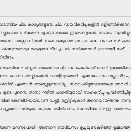
ിയ ചില കാര്യങ്ങളുണ്ട്. ചില ഡയറികുറിപ്പുകളില്‍ ഒളിഞ്ഞിരിക്കുന്ന
ണിച്ചുപോകുന്ന ഭീകര-സംഭ്രമജനകമായ ഇടപെടലുകള്‍. ലോകം ആദരിച്ചു
വങ്ങള്‍. അതിലൊരെണ്ണാണ് ഇത്. സംഭവബഹുലമായ ഒരു കഥ. വളരെ മുന്‍പുണ്
വിവരണങ്ങളെ തള്ളെന്ന് വിളിച്ച് പരിഹസിക്കുന്നവര്‍ ദയവായി ഇത്
ിയിടാം.
ായിരുന്നു മിസ്റ്റര്‍ ജോണ്‍ ഹെന്റി. പഠനംകഴിഞ്ഞ് ഞാന്‍ ഇന്ത്യയിലേക്
‍ എന്തോ ചെറിയ തസ്തികയില്‍ ഹെന്റിയുമെത്തി. എന്നേപോലെ നല്ലകഴിവും,
വിയില്‍ എത്താന്‍ താമസ്സമുണ്ടായില്ല. സമയംകിട്ടുമ്പോഴൊക്കെ അവന്‍
 കൂടെ പൂനൈ, താനാ റയില്‍ പദ്ധതിയുമായി സഹകരിച്ചു പ്രവര്‍ത്തിച്ചിട്ടുണ
ിക്ക് നൈജീരിയയിലാണ് ഡ്യുട്ടി. (ബ്രിട്ടീഷുകാര്‍ തന്നെയായിരുന്നു അന്ന
മുടെ ടെസ്സാവോ നദിയുടെ കുറുകെ റയില്‍പാലം സ്ഥാപിക്കുവാനുള്ള ചുമതലയാ
്യം തന്നെ മറന്നുപോയി. അങ്ങനെ ഒരുദിവസം ഉച്ചയൂണുകഴിഞ്ഞ് ഉമ്മറത്ത്