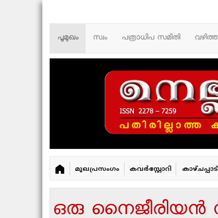
പൂമുഖം
സ്വം
പത്രാധിപ സമിതി
വഴിത്
മുഖപ്രസംഗം
കവർ‌സ്റ്റോറി
കാഴ്ചപ്പാട്
ഒരു നൈജീരിയന്‍