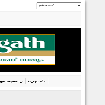
്ണും മനുഷ്യനും
കൂടുതൽ