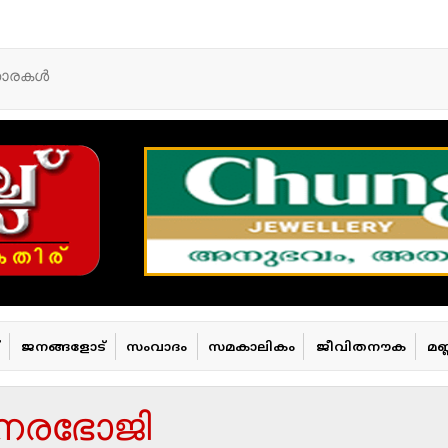
താരകള്‍
ജനങ്ങളോട്
സംവാദം
സമകാലികം
ജീവിതനൗക
മണ
 നരഭോജി