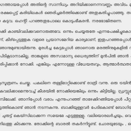
്‍ഭാഗത്തായപ്പോള്‍ അതിന്റെ സാന്നിധ്യം അറിയിക്കാനെന്നവണ്ണം അവിടം മുഴു
രക്ഷപ്പെട്ട് കരിയിലകള്‍ ഞെരിച്ചമര്‍ത്തിക്കൊണ്ട് അതുകുതിച്ചുപാഞ്ഞു. 
ലിയ കടുവ. ഹെന്റി പറഞ്ഞതുപോലെ കൊടുംഭീകരന്‍. നരഭോജിതന്നെ.
്കി കാഞ്ചിവലിക്കുവനൊരുങ്ങവേ. ഒന്നും ചെയ്യരുതേ എന്നപേക്ഷിച്ചുകൊണ്ട് 
ണ്, കീഴ്‌പ്പെടുത്തുക വളരെ പ്രയാസമേറിയ കാര്യമാണ്, ഇതുപറഞ്ഞപ്പോ
ാനുമുണ്ടായിരുന്നു. മുരള്‍ച്ച കേട്ടപ്പോള്‍ ഞാനൊരു മരത്തിനുമുകളില
ികൂടാനാകില്ല, താങ്കളുടെ അസാമാന്യ ധൈര്യത്തിന് മുന്‍പില്‍ ഞാന്‍ കീ
ന്തിരിപ്പിക്കാന്‍ നോക്കി. എങ്കിലും എന്നോടുള്ള വിധേയത്വവും, ആത്മാ
ത്രണം ചെയ്തു. പകലിനെ തള്ളിമാറ്റിക്കൊണ്ട് രാത്രി വന്നു. ഒരു ട്രയ
കവലിക്കാമെന്നുവച്ച് കീശയില്‍ നോക്കിയെങ്കിലും ഒന്നും കിട്ടിയില്ല. ഡ്
ക്യാമ്പിലേക്ക്. ഞാനിപ്പോള്‍ വരാം എന്നുപറഞ്ഞ് താഴേക്കിറങ്ങിയപ്പോള്‍ 
്തികൊണ്ട് ഞാന്‍ നടന്നകന്നു. ബാക്കിയുള്ളവര്‍ പേടികൊണ്ട് ബോഗിയുടെ 
ി ചുരുട്ട് കെയ്‌സിലാക്കുന്ന സമയമേ എടുത്തൂള്ളു. വലിയൊരലര്‍ച്ചയും, വെ
ലത്തു കിടക്കുന്നു. തോക്കിന്റെ ബാരല്‍ തകര്‍ന്നിട്ടുണ്ട്. ചോരയുടേയും , 