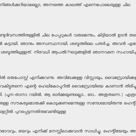
ന്നു. (നിങ്ങള്‍ക്കറിയാമല്ലൊ, അന്നത്തെ കാലത്ത് എന്നെപോലെയുള്ള ചില
ടുദിവസത്തിനുള്ളില്‍ ചില പേപ്പറുകള്‍ വരുമെന്നും, കിട്ടിയാല്‍ ഉടന്‍ തന
ോണ്‍ കട്ടായി. ഞാനും അസ്വസ്ഥനായി, ശബ്ദത്തിലെ പതര്‍ച്ച. അവന്‍ എന
ശബ്ദത്തിലുള്ളത്. നിരവധി ആപല്‍്ഘട്ടങ്ങളില്‍ ഞാനവനെ സഹായിച്ചിട്ട
‍ ഒരുപോസ്റ്റ് എനിക്കുവന്നു. അവിടേക്കുള്ള വിസ്സായും, വൈസ്രോയിക്കു
. വൈകിട്ടുതന്നെ എന്റെ ഹെലികോപ്ടറില്‍ വൈസ്രോയിയെ കാണാന്‍ തിരിച്ചു
. (പൂന-താനാ റയില്‍. ആ ഓര്‍മ്മയുണ്ടല്ലൊ.. ങാ.. അതുതന്നെ.) എത്ര
നുള്ള സൗകര്യമൊരുക്കി കൊടുക്കണമെന്നുള്ള സന്ദേശമായിരുന്നു ഹെന്റ
ില്‍ പുറപ്പെടുന്നതിനുവേണ്ടിയുള്ള
ാവവും, ഭയവും എനിക്ക് മനസ്സിലാക്കുവാന്‍ സാധിച്ചു. ഹെന്റിയേയും 