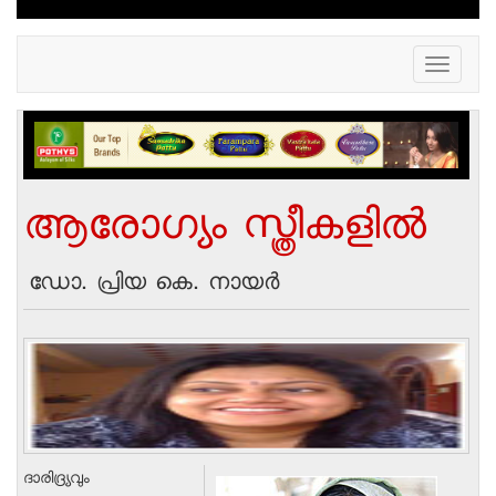
Toggle
navigation
ആരോഗ്യം സ്ത്രീകളില്‍
ഡോ. പ്രിയ കെ. നായര്‍
ദാരിദ്ര്യവും