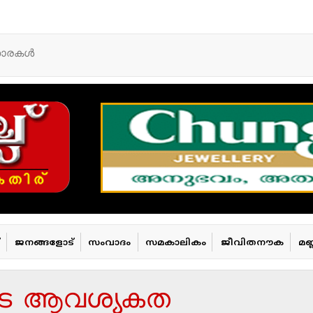
താരകള്‍
ജനങ്ങളോട്
സംവാദം
സമകാലികം
ജീവിതനൗക
മണ
ടെ ആവശ്യകത