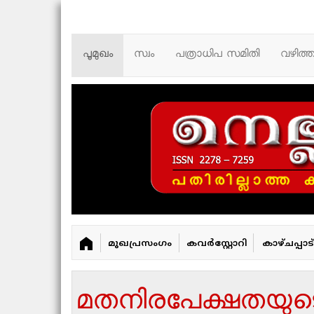
പൂമുഖം
സ്വം
പത്രാധിപ സമിതി
വഴിത്
മുഖപ്രസംഗം
കവർ‌സ്റ്റോറി
കാഴ്ചപ്പാട്
മതനിരപേക്ഷതയു