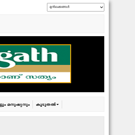
്ണും മനുഷ്യനും
കൂടുതൽ