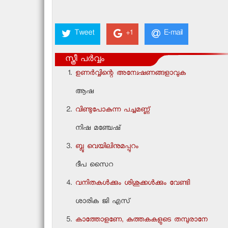
Tweet
+1
E-mail
സ്ത്രീ പർവ്വം
ഉണര്‍വ്വിന്റെ അന്വേഷണങ്ങളാവുക
ആഷ
വിണ്ടുപോകുന്ന പച്ചമണ്ണ്
നിഷ മഞ്ചേഷ്
ബ്ലൂ വെയിലിനുമപ്പുറം
ദീപ സൈറ
വനിതകള്‍ക്കും ശിശുക്കള്‍ക്കും വേണ്ടി
ശാരിക ജി എസ്
കാത്തോളണേ, കുത്തകകളുടെ തമ്പുരാനേ